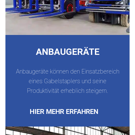
ANBAUGERÄTE
Anbaugeräte können den Einsatzbereich
eines Gabelstaplers und seine
Produktivität erheblich steigern.
HIER MEHR ERFAHREN