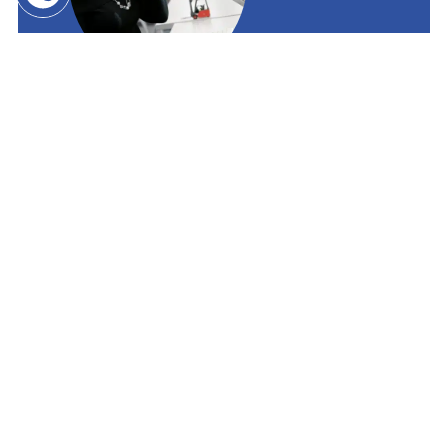
JUNGBLUTH SERVICE TEAM
Tel.:
+49 2652 937 0
Mail:
foerdertechnik@jungbluth.com
Was wünschen Sie?
*
Einen
Eine
Einen
Kostenvoran
unverbindlich
Wartungster
schlag
e Beratung
min
Fahrgestell- bzw. Seriennummer (wenn