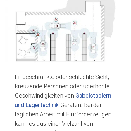
g
u
s
l
l
s
c
r
e
e
Eingeschränkte oder schlechte Sicht,
n
kreuzende Personen oder überhöhte
Geschwindigkeiten von
Gabelstaplern
und Lagertechnik
Geräten. Bei der
täglichen Arbeit mit Flurförderzeugen
kann es aus einer Vielzahl von