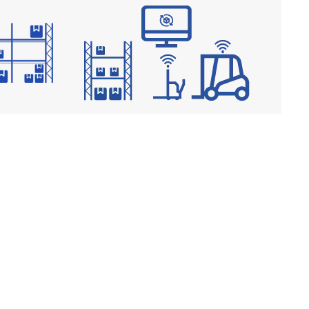
me
Digitale Lösungen
EN
MEHR ERFAHREN