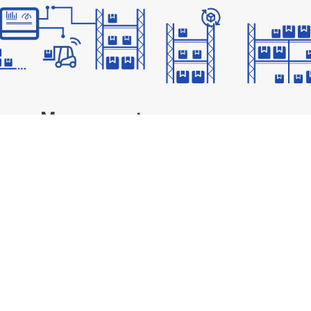
ouse Management
Regalsyste
MEHR ERFAHREN
MEHR ERFAHR
logistics