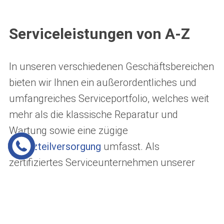
Serviceleistungen von A-Z
In unseren verschiedenen Geschäftsbereichen
bieten wir Ihnen ein außerordentliches und
umfangreiches Serviceportfolio, welches weit
mehr als die klassische Reparatur und
Wartung sowie eine zügige
Ersatzteilversorgung
umfasst. Als
zertifiziertes Serviceunternehmen unserer
jeweiligen
Hauptpartner
Linde
,
Volvo
,
Hako
,
Merlo
,
Haulo
tte
und
Sennebogen
kümmern sich unsere