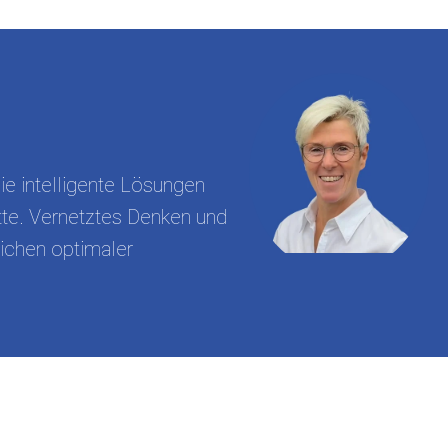
ie intelligente Lösungen
te. Vernetztes Denken und
eichen optimaler