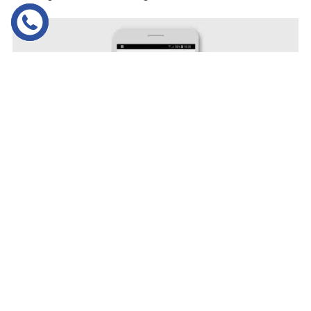
4. Erledigter Fahrauftrag
Sobald ein Fahrauftrag abgeschlossen ist, wird
er durch den Fahrer in der App bestätigt.
Daraufhin erhält der Schichtleiter unmittelbar
eine Bestätigung.