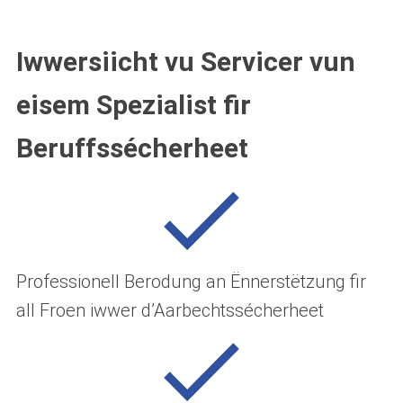
Iwwersiicht vu Servicer vun
eisem Spezialist fir
Beruffssécherheet
Professionell Berodung an Ënnerstëtzung fir
all Froen iwwer d’Aarbechtssécherheet