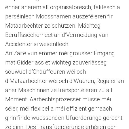
ënner anerem all organisatoresch, faktesch a
perséinlech Moossnamen auszeféieren fir
Mataarbechter ze schützen. Mächteg
Beruffssécherheet an d’Vermeidung vun
Accidenter si wesentlech.
An Zäite vun ëmmer méi grousser Ëmgang
mat Gidder ass et wichteg zouverlässeg
souwuel d’Chauffeuren wéi och
d’Mataarbechter wéi och d’Wueren, Regaler an
aner Maschinnen ze transportéieren zu all
Moment. Aarbechtsprozesser musse méi
séier, méi flexibel a méi effizient gemaach
ginn fir de wuessenden Ufuerderunge gerecht
ze ginn. Dës Erausfuerderunge erhéijen och