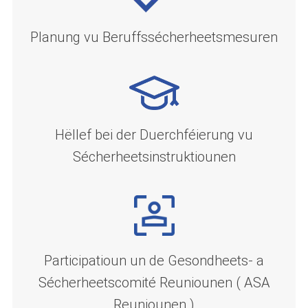
Planung vu Beruffssécherheetsmesuren
Hëllef bei der Duerchféierung vu
Sécherheetsinstruktiounen
Participatioun un de Gesondheets- a
Sécherheetscomité Reuniounen ( ASA
Reuniounen )