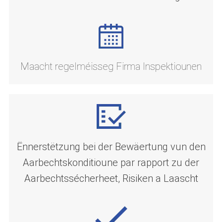
Maacht regelméisseg Firma Inspektiounen
Ënnerstëtzung bei der Bewäertung vun den
Aarbechtskonditioune par rapport zu der
Aarbechtssécherheet, Risiken a Laascht