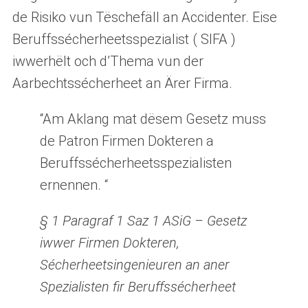
de Risiko vun Tëschefäll an Accidenter. Eise
Beruffssécherheetsspezialist ( SIFA )
iwwerhëlt och d’Thema vun der
Aarbechtssécherheet an Ärer Firma.
“Am Aklang mat dësem Gesetz muss
de Patron Firmen Dokteren a
Beruffssécherheetsspezialisten
ernennen. “
§ 1 Paragraf 1 Saz 1 ASiG – Gesetz
iwwer Firmen Dokteren,
Sécherheetsingenieuren an aner
Spezialisten fir Beruffssécherheet