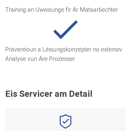
Training an Uweisunge fir Är Mataarbechter
Präventioun a Léisungskonzepter no extensiv
Analyse vun Äre Prozesser
Eis Servicer am Detail