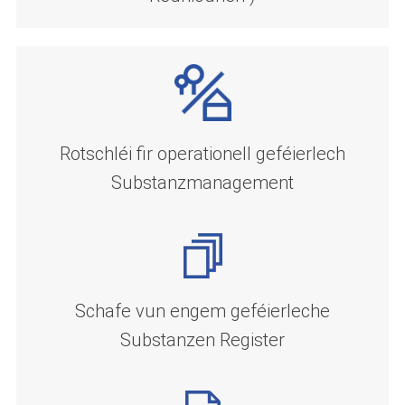
Rotschléi fir operationell geféierlech
Substanzmanagement
Schafe vun engem geféierleche
Substanzen Register