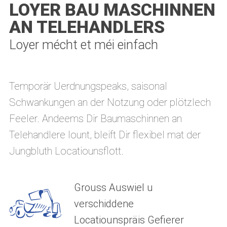
LOYER BAU MASCHINNEN
AN TELEHANDLERS
Loyer mécht et méi einfach
Temporär Uerdnungspeaks, saisonal
Schwankungen an der Notzung oder plötzlech
Feeler. Andeems Dir Baumaschinnen an
Telehandlere lount, bleift Dir flexibel mat der
Jungbluth Locatiounsflott.
Grouss Auswiel u
verschiddene
Locatiounspräis Gefierer