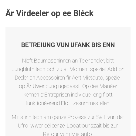
Är Virdeeler op ee Bléck
BETREIUNG VUN UFANK BIS ENN
Nieft Baumaschinnen an Telehandler, bitt
Jungbluth Iech och zu all Moment speziell Add-on
Deeler an Accessoiren fir Äert Mietauto, speziell
op Är Uwendung ugepasst. Op dës Manéier
kënnen d’Entreprisen individuell eng flott
funktionéierend Flott zesummestellen.
Mir stinn Iech am ganze Prozess zur Säit: vun der
Ufro iwwer déi eenzel Locatiounszäit bis zur
Retour vum Mietauto.