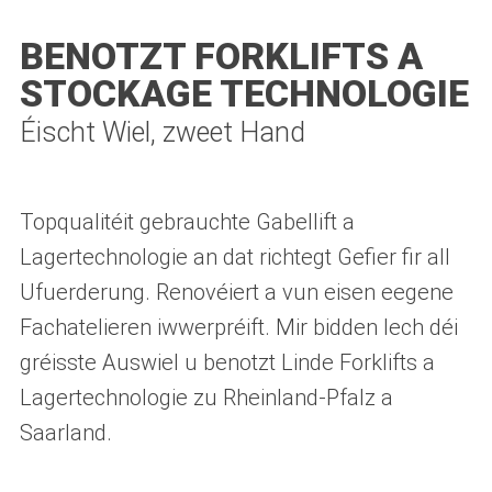
BENOTZT FORKLIFTS A
STOCKAGE TECHNOLOGIE
Éischt Wiel, zweet Hand
Topqualitéit gebrauchte Gabellift a
Lagertechnologie an dat richtegt Gefier fir all
Ufuerderung. Renovéiert a vun eisen eegene
Fachatelieren iwwerpréift. Mir bidden Iech déi
gréisste Auswiel u benotzt Linde Forklifts a
Lagertechnologie zu Rheinland-Pfalz a
Saarland.