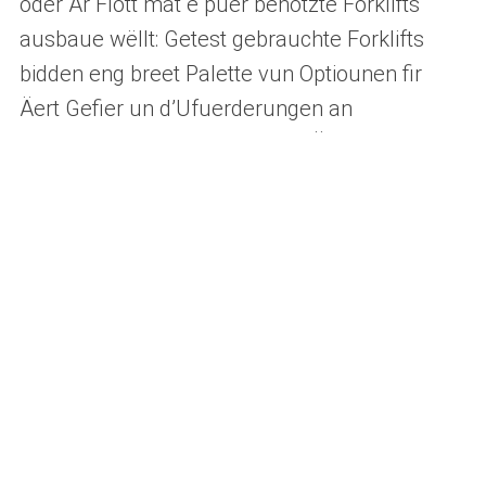
oder Är Flott mat e puer benotzte Forklifts
ausbaue wëllt: Getest gebrauchte Forklifts
bidden eng breet Palette vun Optiounen fir
Äert Gefier un d’Ufuerderungen an
d’Operatiounsbedingungen an Ärer Firma
unzepassen an en eenheetlechen technesche
Standard fir Är Flott ze garantéieren .