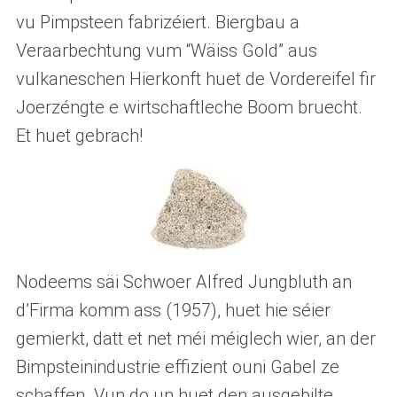
vu Pimpsteen fabrizéiert. Biergbau a
Veraarbechtung vum “Wäiss Gold” aus
vulkaneschen Hierkonft huet de Vordereifel fir
Joerzéngte e wirtschaftleche Boom bruecht.
Et huet gebrach!
Nodeems säi Schwoer Alfred Jungbluth an
d’Firma komm ass (1957), huet hie séier
gemierkt, datt et net méi méiglech wier, an der
Bimpsteinindustrie effizient ouni Gabel ze
schaffen. Vun do un huet den ausgebilte