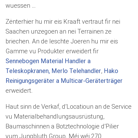
wuessen …
Zënterhier hu mir eis Kraaft vertraut fir nei
Saachen unzegoen an nei Terrainen ze
briechen. An de leschte Joeren hu mir eis
Gamme vu Produkter erweidert fir
Sennebogen Material Handler a
Teleskopkranen, Merlo Telehandler
,
Hako
Reinigungsgeräter a Multicar-Geräterträger
erweidert.
Haut sinn de Verkaf, d’Locatioun an de Service
vu Materialbehandlungsausrüstung,
Baumaschinnen a Botztechnologie d’Pilier
vum Jungbluth Group. Méi wéi 270