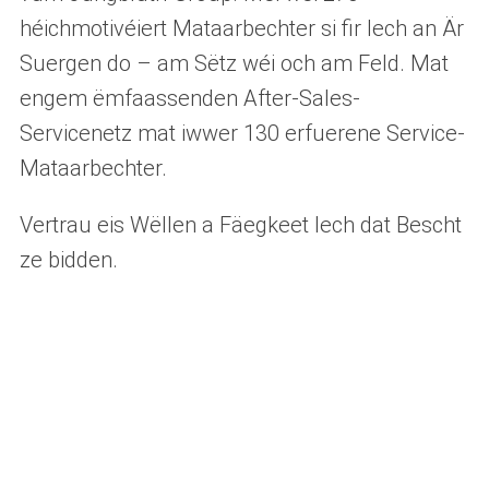
héichmotivéiert Mataarbechter si fir Iech an Är
Suergen do – am Sëtz wéi och am Feld. Mat
engem ëmfaassenden After-Sales-
Servicenetz mat iwwer 130 erfuerene Service-
Mataarbechter.
Vertrau eis Wëllen a Fäegkeet Iech dat Bescht
ze bidden.
Jungbluth Forklift Museum
Si kënnen an engem liicht iwwerschwemmten