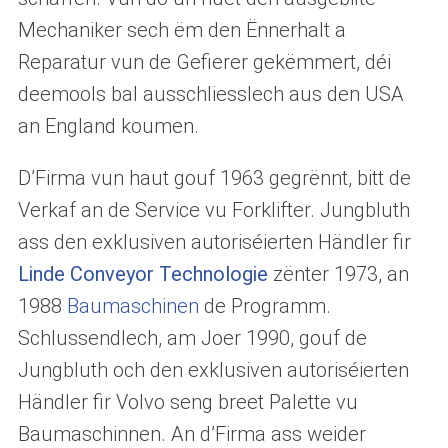
Mechaniker sech ëm den Ënnerhalt a
Reparatur vun de Gefierer gekëmmert, déi
deemools bal ausschliesslech aus den USA
an England koumen.
D’Firma vun haut gouf 1963 gegrënnt, bitt de
Verkaf an de Service vu Forklifter. Jungbluth
ass den exklusiven autoriséierten Händler fir
Linde Conveyor Technologie
zënter 1973, an
1988
Baumaschinen
de Programm.
Schlussendlech, am Joer 1990, gouf de
Jungbluth och den exklusiven autoriséierten
Händler fir Volvo seng breet Palette vu
Baumaschinnen. An d’Firma ass weider