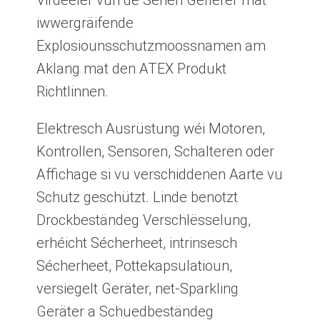
Virdeeler vun de Serien Gefierer mat
iwwergräifende
Explosiounsschutzmoossnamen am
Aklang mat den ATEX Produkt
Richtlinnen.
Elektresch Ausrüstung wéi Motoren,
Kontrollen, Sensoren, Schalteren oder
Affichage si vu verschiddenen Aarte vu
Schutz geschützt. Linde benotzt
Drockbeständeg Verschlësselung,
erhéicht Sécherheet, intrinsesch
Sécherheet, Pottekapsulatioun,
versiegelt Geräter, net-Sparkling
Geräter a Schuedbeständeg