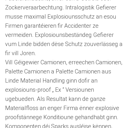
Zockerveraarbechtung. Intralogistik Gefierer
musse maximal Explosiounsschutz an esou
Firmen garantéieren fir Accidenter ze
vermeiden. Explosiounsbeständeg Gefierer
vum Linde bidden dëse Schutz zouverlässeg a
fir vill Joren.
Vill Géigewier Camionen, erreechen Camionen,
Palette Camionen a Palette Camionen aus
Linde Material Handling ginn dofir an
explosiouns-proof „ Ex “ Versiounen
ugebueden. Als Resultat kann de ganze
Materialfloss an enger Firma ënner explosive
proofstännege Konditioune gehandhabt ginn.
Komponenten déi Sparks ausléise kënnen,