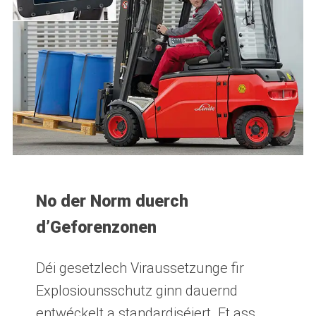
No der Norm duerch
d’Geforenzonen
Déi gesetzlech Viraussetzunge fir
Explosiounsschutz ginn dauernd
entwéckelt a standardiséiert. Et ass