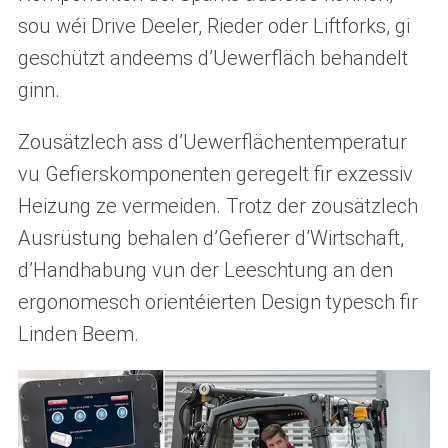
sou wéi Drive Deeler, Rieder oder Liftforks, gi
geschützt andeems d’Uewerfläch behandelt
ginn.
Zousätzlech ass d’Uewerflächentemperatur
vu Gefierskomponenten geregelt fir exzessiv
Heizung ze vermeiden. Trotz der zousätzlech
Ausrüstung behalen d’Gefierer d’Wirtschaft,
d’Handhabung vun der Leeschtung an den
ergonomesch orientéierten Design typesch fir
Linden Beem.