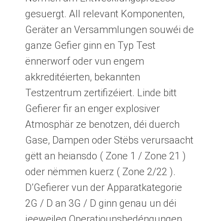
gesuergt. All relevant Komponenten,
Geräter an Versammlungen souwéi de
ganze Gefier ginn en Typ Test
ënnerworf oder vun engem
akkreditéierten, bekannten
Testzentrum zertifizéiert. Linde bitt
Gefierer fir an enger explosiver
Atmosphär ze benotzen, déi duerch
Gase, Dampen oder Stëbs verursaacht
gëtt an heiansdo ( Zone 1 / Zone 21 )
oder nëmmen kuerz ( Zone 2/22 ).
D’Gefierer vun der Apparatkategorie
2G / D an 3G / D ginn genau un déi
jeeweileg Operatiounsbedéngungen