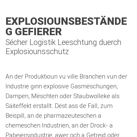
EXPLOSIOUNSBESTÄNDE
G GEFIERER
Sécher Logistik Leeschtung duerch
Explosiounsschutz
An der Produktioun vu ville Branchen vun der
Industrie ginn explosive Gasmëschungen,
Dampen, Mëschten oder Staubwolleke als
Säiteffekt erstallt. Dëst ass de Fall, zum
Beispill, an de pharmazeuteschen a
chemeschen Industrien, an der Drock- a
Pabeiersindustrie, awer och a Getreid oder