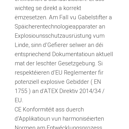
wichteg se direkt a korrekt
ëmzesetzen. Am Fall vu Gabelstifter a
Späicherentechnologieapparater an
Explosiounsschutzausrüstung vum
Linde, sinn d’Gefierer selwer an déi
entspriechend Dokumentatioun aktuell
mat der leschter Gesetzgebung. Si
respektéieren d’EU Reglementer fir
potenziell explosive Gebidder ( EN
1755 ) an d’ATEX Direktiv 2014/34 /
EU.
CE Konformitéit ass duerch
d’Applikatioun vun harmoniséierten
Normen am Entwécklungsprozess