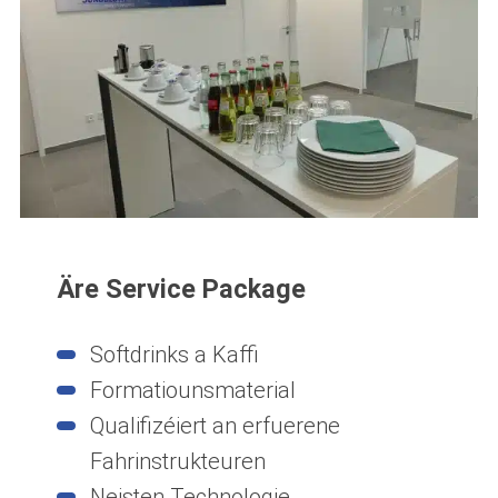
Äre Service Package
Softdrinks a Kaffi
Formatiounsmaterial
Qualifizéiert an erfuerene
Fahrinstrukteuren
Neisten Technologie