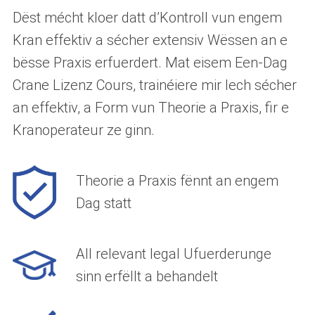
Dëst mécht kloer datt d’Kontroll vun engem
Kran effektiv a sécher extensiv Wëssen an e
bësse Praxis erfuerdert. Mat eisem Een-Dag
Crane Lizenz Cours, trainéiere mir Iech sécher
an effektiv, a Form vun Theorie a Praxis, fir e
Kranoperateur ze ginn.
Theorie a Praxis fënnt an engem
Dag statt
All relevant legal Ufuerderunge
sinn erfëllt a behandelt