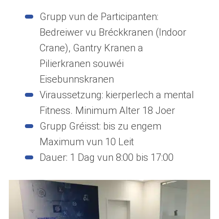
Grupp vun de Participanten:
Bedreiwer vu Bréckkranen (Indoor
Crane), Gantry Kranen a
Pilierkranen souwéi
Eisebunnskranen
Viraussetzung: kierperlech a mental
Fitness. Minimum Alter 18 Joer
Grupp Gréisst: bis zu engem
Maximum vun 10 Leit
Dauer: 1 Dag vun 8:00 bis 17:00