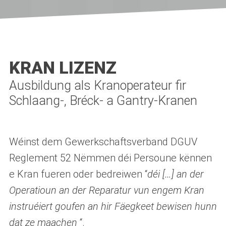
KRAN LIZENZ
Ausbildung als Kranoperateur fir
Schlaang-, Bréck- a Gantry-Kranen
Wéinst dem Gewerkschaftsverband DGUV
Reglement 52 Nëmmen déi Persoune kënnen
e Kran fueren oder bedreiwen “
déi […] an der
Operatioun an der Reparatur vun engem Kran
instruéiert goufen an hir Fäegkeet bewisen hunn
dat ze maachen
“.