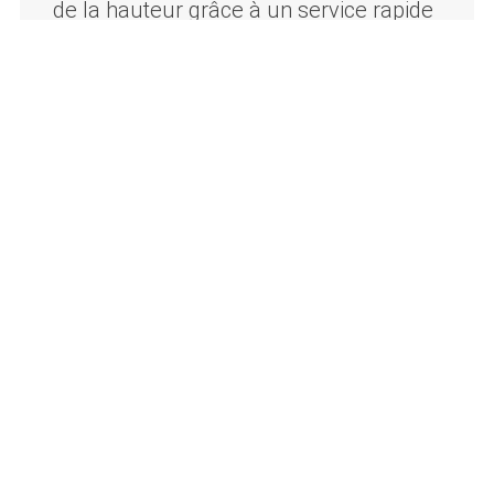
de la hauteur grâce à un service rapide
et fiable.
Réparation
Entretien
Examens
Approvisionnement en pièces de
rechange
et bien plus encore !
EN SAVOIR PLUS ICI
Nous vous conseillons